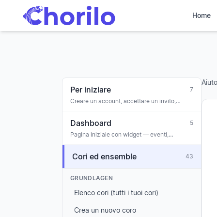
Home
Aiut
Per iniziare
7
Creare un account, accettare un invito,
creare il tuo primo coro, onboarding
Dashboard
5
Pagina iniziale con widget — eventi,
comunicazioni, attività, anniversari, allerta
sul coinvolgimento
Cori ed ensemble
43
GRUNDLAGEN
Elenco cori (tutti i tuoi cori)
Crea un nuovo coro