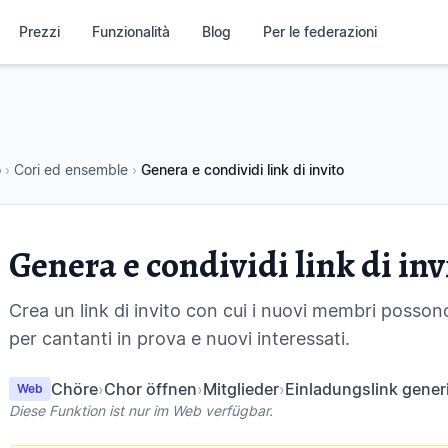
Prezzi
Funzionalità
Blog
Per le federazioni
o
›
Cori ed ensemble
›
Genera e condividi link di invito
Genera e condividi link di inv
Crea un link di invito con cui i nuovi membri possono 
per cantanti in prova e nuovi interessati.
Chöre
›
Chor öffnen
›
Mitglieder
›
Einladungslink gener
Web
Diese Funktion ist nur im Web verfügbar.