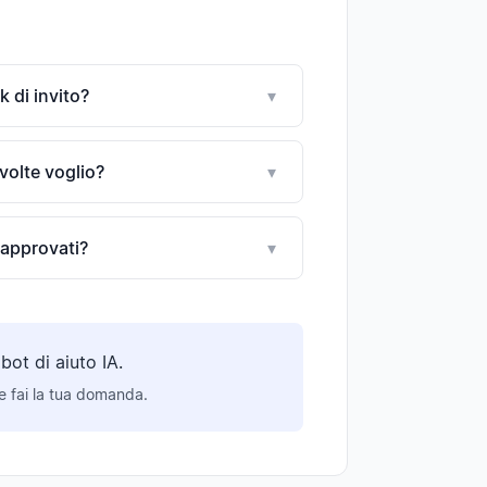
k di invito?
▾
volte voglio?
▾
 approvati?
▾
ot di aiuto IA.
 e fai la tua domanda.