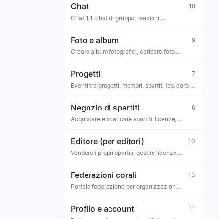
Chat
18
Chat 1:1, chat di gruppo, reazioni,
moderazione
Foto e album
9
Creare album fotografici, caricare foto,
visualizzare
Progetti
7
Eventi tra progetti, membri, spartiti (es. coro di
progetto, ciclo di concerti)
Negozio di spartiti
6
Acquistare e scaricare spartiti, licenze,
biglietti
Editore (per editori)
10
Vendere i propri spartiti, gestire licenze,
pagamenti, team
Federazioni corali
13
Portale federazione per organizzazioni
ombrello — collaboratori, comunicazioni di
federazione, richieste
Profilo e account
11