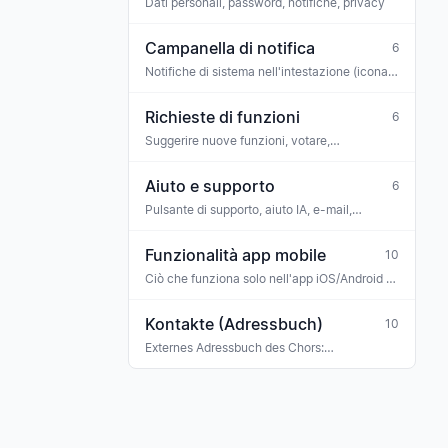
Dati personali, password, notifiche, privacy
Campanella di notifica
6
Notifiche di sistema nell'intestazione (icona
campanella)
Richieste di funzioni
6
Suggerire nuove funzioni, votare,
commentare
Aiuto e supporto
6
Pulsante di supporto, aiuto IA, e-mail,
WhatsApp
Funzionalità app mobile
10
Ciò che funziona solo nell'app iOS/Android (o
in modo diverso rispetto al web)
Kontakte (Adressbuch)
10
Externes Adressbuch des Chors:
Konzertveranstalter, Sponsoren, Banken,
Versicherungen, Ehrengäste, Gastmusiker —
mit Tag-Klassifikation und Verknüpfung zu
Rechnungen, Buchungen und Terminen.