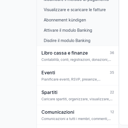
Visualizzare e scaricare le fatture
Abonnement kündigen
Attivare il modulo Banking
Disdire il modulo Banking
Libro cassa e finanze
36
Contabilità, conti, registrazioni, donazioni,
integrazione bancaria, conformità, GoBD
Eventi
35
Pianificare eventi, RSVP, presenze,
commenti, attività, collegare spartiti,
biglietteria, iCal
Spartiti
22
Caricare spartiti, organizzare, visualizzare,
ascoltare, allenatore vocale, riconoscimento
OMR, licenze
Comunicazioni
12
Comunicazioni a tutti i membri, commenti,
reazioni, sondaggi, allegati, archivio