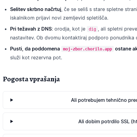
Selitev skrbno načrtuj
, če se seliš s stare spletne stra
iskalnikom prijavi novi zemljevid spletišča.
Pri težavah z DNS
: orodja, kot je
, ali spletni pre
dig
nastavitev. Ob dvomu kontaktiraj podporo ponudnika
Pusti, da poddomena
ostane ak
moj-zbor.chorilo.app
služi kot rezervna pot.
Pogosta vprašanja
Ali potrebujem tehnično pr
Ali dobim potrdilo SSL (h