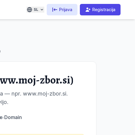
Prijava
Registracija
SL
)
www.moj-zbor.si)
la — npr. www.moj-zbor.si.
ijo.
e
›
Domain