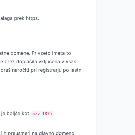
alaga prek https.
tne domene. Privzeto imata to
je brez doplačila vključena v vsak
š naročiti pri registrarju po lastni
je boljše kot
mzv-1875-
n jih preusmeri na glavno domeno.