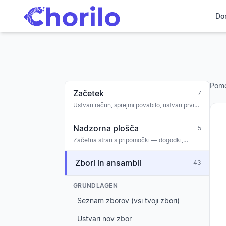
Do
Pom
Začetek
7
Ustvari račun, sprejmi povabilo, ustvari prvi
zbor, uvajanje
Nadzorna plošča
5
Začetna stran s pripomočki — dogodki,
sporočila, naloge, obletnice, opozorila o
sodelovanju
Zbori in ansambli
43
GRUNDLAGEN
Seznam zborov (vsi tvoji zbori)
Ustvari nov zbor