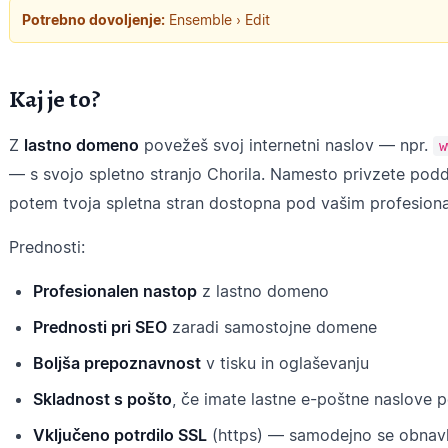
Potrebno dovoljenje:
Ensemble › Edit
Kaj je to?
Z
lastno domeno
povežeš svoj internetni naslov — npr.
w
— s svojo spletno stranjo Chorila. Namesto privzete p
potem tvoja spletna stran dostopna pod vašim profesion
Prednosti:
Profesionalen nastop
z lastno domeno
Prednosti pri SEO
zaradi samostojne domene
Boljša prepoznavnost
v tisku in oglaševanju
Skladnost s pošto
, če imate lastne e-poštne naslove
Vključeno potrdilo SSL
(https) — samodejno se obnavl