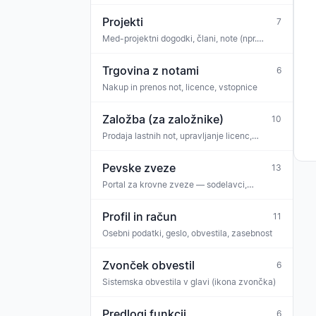
Projekti
7
Med-projektni dogodki, člani, note (npr.
projektni zbor, koncertni cikel)
Trgovina z notami
6
Nakup in prenos not, licence, vstopnice
Založba (za založnike)
10
Prodaja lastnih not, upravljanje licenc,
izplačila, ekipa
Pevske zveze
13
Portal za krovne zveze — sodelavci,
sporočila zveze, zahteve
Profil in račun
11
Osebni podatki, geslo, obvestila, zasebnost
Zvonček obvestil
6
Sistemska obvestila v glavi (ikona zvončka)
Predlogi funkcij
6