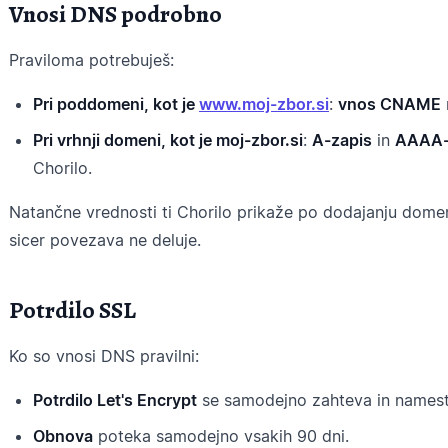
Vnosi DNS podrobno
Praviloma potrebuješ:
Pri poddomeni, kot je
www.moj-zbor.si
:
vnos CNAME
Pri vrhnji domeni, kot je moj-zbor.si
:
A-zapis
in
AAAA-
Chorilo.
Natančne vrednosti ti Chorilo prikaže po dodajanju dom
sicer povezava ne deluje.
Potrdilo SSL
Ko so vnosi DNS pravilni:
Potrdilo Let's Encrypt
se samodejno zahteva in namest
Obnova
poteka samodejno vsakih 90 dni.