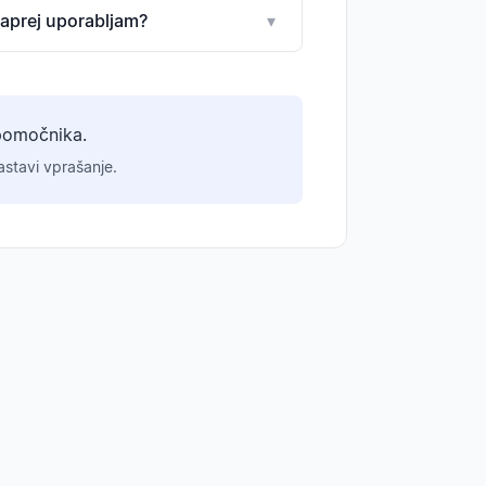
naprej uporabljam?
▾
pomočnika.
stavi vprašanje.