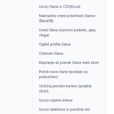
Uvozi člane iz CSV/Excel
Naknadno vnesi prisotnost članov
(Backfill)
Uredi člana (osnovni podatki, glas,
vloga)
Ogled profila člana
Odstrani člana
Kopiranje ali premik člana med zbori
Potrdi nove člane (prošnje za
pridružitev)
Vzdržuj pevsko kariero (prejšnji
zbori)
Izvozi rojstne dneve
Izvozi obletnice in poročne dni