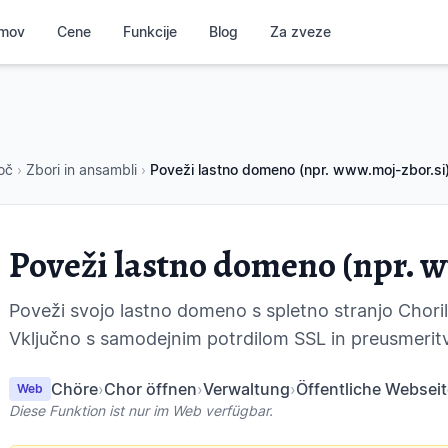
mov
Cene
Funkcije
Blog
Za zveze
oč
›
Zbori in ansambli
›
Poveži lastno domeno (npr. www.moj-zbor.si
Poveži lastno domeno (npr. 
Poveži svojo lastno domeno s spletno stranjo Chori
Vključno s samodejnim potrdilom SSL in preusmeritv
Chöre
›
Chor öffnen
›
Verwaltung
›
Öffentliche Webseit
Web
Diese Funktion ist nur im Web verfügbar.