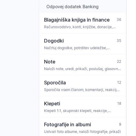
Odpovej dodatek Banking
Blagajniška knjiga in finance
36
Računovodstvo, konti, knjižbe, donacije,
bančna povezava, skladnost, GoBD
Dogodki
35
Načrtuj dogodke, potrditev udeležbe,
prisotnost, komentarji, naloge, povezava not,
vstopnice, iCal
Note
22
Naloži note, uredi, prikaži, poslušaj, glasovni
trener, OMR prepoznava, licence
Sporočila
12
Sporočila vsem članom, komentarji, reakcije,
ankete, priloge, arhiv
Klepeti
18
Klepeti 1:1, skupinski klepeti, reakcije,
moderiranje
Fotografije in albumi
9
Ustvari foto albume, naloži fotografije, prikaži