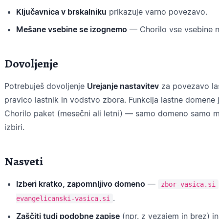
Ključavnica v brskalniku
prikazuje varno povezavo.
Mešane vsebine se izognemo
— Chorilo vse vsebine n
Dovoljenje
Potrebuješ dovoljenje
Urejanje nastavitev
za povezavo las
pravico lastnik in vodstvo zbora. Funkcija lastne domene 
Chorilo paket (mesečni ali letni) — samo domeno samo mora
izbiri.
Nasveti
Izberi kratko, zapomnljivo domeno
—
zbor-vasica.si
.
evangelicanski-vasica.si
Zaščiti tudi podobne zapise
(npr. z vezajem in brez) i