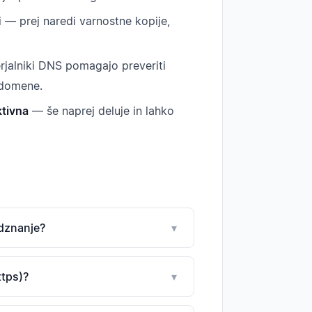
ni — prej naredi varnostne kopije,
verjalniki DNS pomagajo preveriti
 domene.
tivna
— še naprej deluje in lahko
edznanje?
▾
ttps)?
▾