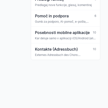
Predlagaj nove funkcije, glasuj, komentiraj
Pomoč in podpora
6
Gumb za podporo, AI-pomoč, e-pošta,
WhatsApp
Posebnosti mobilne aplikacije
10
Kar deluje samo v aplikaciji iOS/Android (ali
drugače kot v spletu)
Kontakte (Adressbuch)
10
Externes Adressbuch des Chors:
Konzertveranstalter, Sponsoren, Banken,
Versicherungen, Ehrengäste, Gastmusiker —
mit Tag-Klassifikation und Verknüpfung zu
Rechnungen, Buchungen und Terminen.