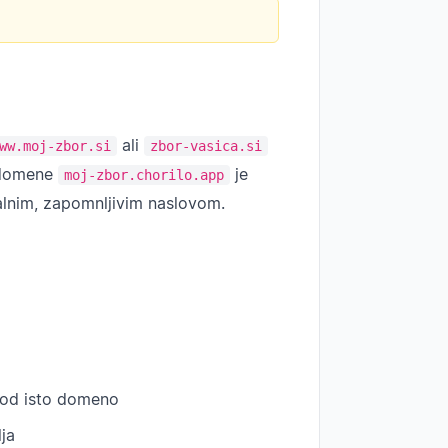
ali
ww.moj-zbor.si
zbor-vasica.si
oddomene
je
moj-zbor.chorilo.app
alnim, zapomnljivim naslovom.
 pod isto domeno
ja