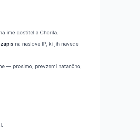
na ime gostitelja Chorila.
zapis
na naslove IP, ki jih navede
ene — prosimo, prevzemi natančno,
i.