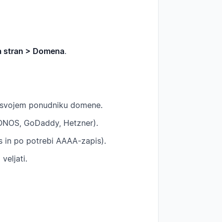
na stran > Domena
.
pri svojem ponudniku domene.
IONOS, GoDaddy, Hetzner).
s in po potrebi AAAA-zapis).
eljati.