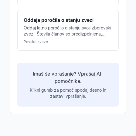
Oddaja poročila o stanju zvezi
Oddaj letno poročilo o stanju svoji zborovski
zvezi. Števila članov so predizpolnjena,
vodstvo pregleda in potrdi v Chorilu.
Pevske zveze
Imaš še vprašanje? Vprašaj AI-
pomočnika.
Klikni gumb za pomoč spodaj desno in
zastavi vprašanje.