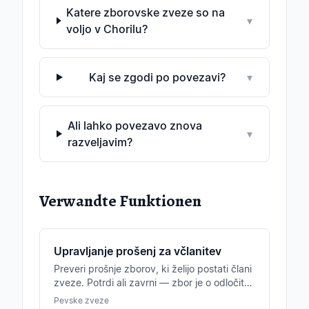
Katere zborovske zveze so na
▾
voljo v Chorilu?
Kaj se zgodi po povezavi?
▾
Ali lahko povezavo znova
▾
razveljavim?
Verwandte Funktionen
Upravljanje prošenj za včlanitev
Preveri prošnje zborov, ki želijo postati člani
zveze. Potrdi ali zavrni — zbor je o odločitvi
samodejno obveščen.
Pevske zveze