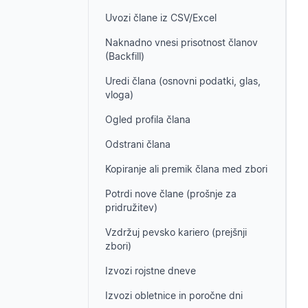
Uvozi člane iz CSV/Excel
Naknadno vnesi prisotnost članov
(Backfill)
Uredi člana (osnovni podatki, glas,
vloga)
Ogled profila člana
Odstrani člana
Kopiranje ali premik člana med zbori
Potrdi nove člane (prošnje za
pridružitev)
Vzdržuj pevsko kariero (prejšnji
zbori)
Izvozi rojstne dneve
Izvozi obletnice in poročne dni