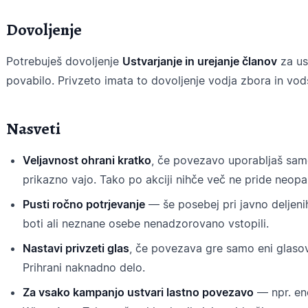
Dovoljenje
Potrebuješ dovoljenje
Ustvarjanje in urejanje članov
za us
povabilo. Privzeto imata to dovoljenje vodja zbora in vod
Nasveti
Veljavnost ohrani kratko
, če povezavo uporabljaš sam
prikazno vajo. Tako po akciji nihče več ne pride neopa
Pusti ročno potrjevanje
— še posebej pri javno deljeni
boti ali neznane osebe nenadzorovano vstopili.
Nastavi privzeti glas
, če povezava gre samo eni glasovn
Prihrani naknadno delo.
Za vsako kampanjo ustvari lastno povezavo
— npr. eno