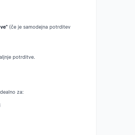
ove"
(če je samodejna potrditev
aljnje potrditve.
Idealno za:
i