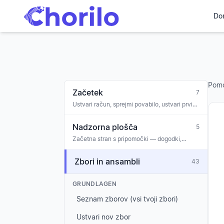
Do
Pom
Začetek
7
Ustvari račun, sprejmi povabilo, ustvari prvi
zbor, uvajanje
Nadzorna plošča
5
Začetna stran s pripomočki — dogodki,
sporočila, naloge, obletnice, opozorila o
sodelovanju
Zbori in ansambli
43
GRUNDLAGEN
Seznam zborov (vsi tvoji zbori)
Ustvari nov zbor