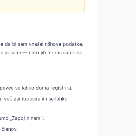
ne da bi sam vnašal njihove podatke.
olnijo sami — nato jih moraš samo še
evec se lahko doma registrira.
 več zainteresiranih se lahko
mb „Zapoj z nami".
 članov.