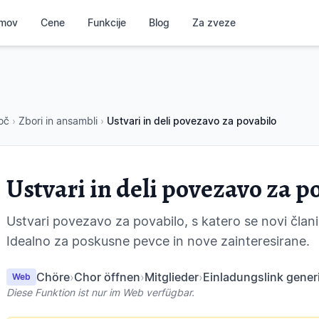
mov
Cene
Funkcije
Blog
Za zveze
oč
›
Zbori in ansambli
›
Ustvari in deli povezavo za povabilo
Ustvari in deli povezavo za p
Ustvari povezavo za povabilo, s katero se novi člani
Idealno za poskusne pevce in nove zainteresirane.
Chöre
›
Chor öffnen
›
Mitglieder
›
Einladungslink gener
Web
Diese Funktion ist nur im Web verfügbar.