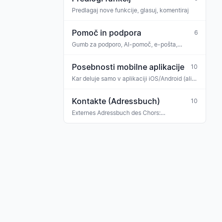
Predlagaj nove funkcije, glasuj, komentiraj
Pomoč in podpora
6
Gumb za podporo, AI-pomoč, e-pošta,
WhatsApp
Posebnosti mobilne aplikacije
10
Kar deluje samo v aplikaciji iOS/Android (ali
drugače kot v spletu)
Kontakte (Adressbuch)
10
Externes Adressbuch des Chors:
Konzertveranstalter, Sponsoren, Banken,
Versicherungen, Ehrengäste, Gastmusiker —
mit Tag-Klassifikation und Verknüpfung zu
Rechnungen, Buchungen und Terminen.