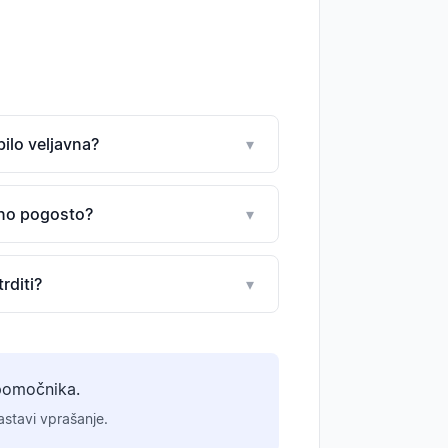
ilo veljavna?
▾
bno pogosto?
▾
rditi?
▾
pomočnika.
stavi vprašanje.