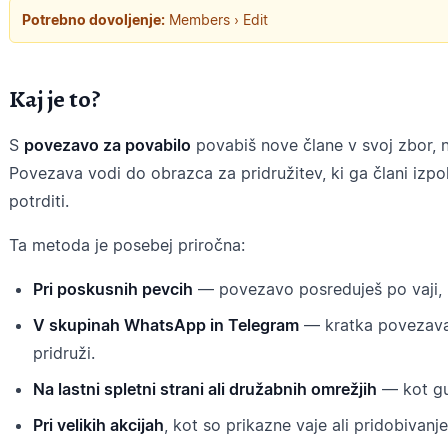
Potrebno dovoljenje:
Members › Edit
Kaj je to?
S
povezavo za povabilo
povabiš nove člane v svoj zbor, 
Povezava vodi do obrazca za pridružitev, ki ga člani izp
potrditi.
Ta metoda je posebej priročna:
Pri poskusnih pevcih
— povezavo posreduješ po vaji, p
V skupinah WhatsApp in Telegram
— kratka povezava,
pridruži.
Na lastni spletni strani ali družabnih omrežjih
— kot gu
Pri velikih akcijah
, kot so prikazne vaje ali pridobivanje