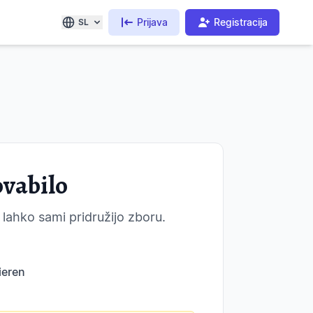
Prijava
Registracija
SL
ovabilo
 lahko sami pridružijo zboru.
ieren