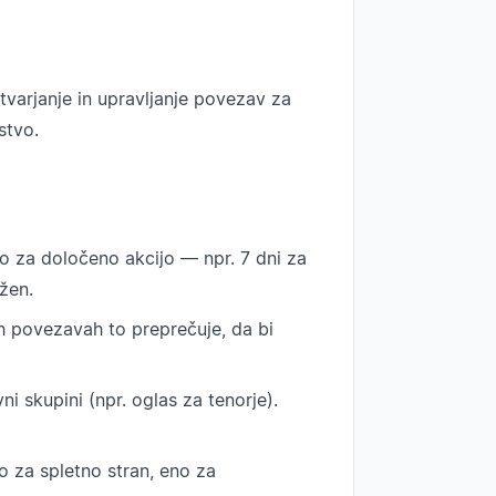
tvarjanje in upravljanje povezav za
stvo.
o za določeno akcijo — npr. 7 dni za
žen.
h povezavah to preprečuje, da bi
i skupini (npr. oglas za tenorje).
 za spletno stran, eno za