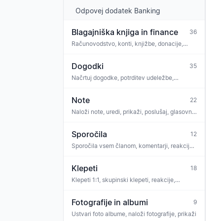
Odpovej dodatek Banking
Blagajniška knjiga in finance
36
Računovodstvo, konti, knjižbe, donacije,
bančna povezava, skladnost, GoBD
Dogodki
35
Načrtuj dogodke, potrditev udeležbe,
prisotnost, komentarji, naloge, povezava not,
vstopnice, iCal
Note
22
Naloži note, uredi, prikaži, poslušaj, glasovni
trener, OMR prepoznava, licence
Sporočila
12
Sporočila vsem članom, komentarji, reakcije,
ankete, priloge, arhiv
Klepeti
18
Klepeti 1:1, skupinski klepeti, reakcije,
moderiranje
Fotografije in albumi
9
Ustvari foto albume, naloži fotografije, prikaži