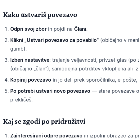
Kako ustvariš povezavo
Odpri svoj zbor
in pojdi na
Člani
.
Klikni „Ustvari povezavo za povabilo"
(običajno v menij
gumb).
Izberi nastavitve
: trajanje veljavnosti, privzet glas (po
(običajno „član"), samodejna potrditev vklopljena ali iz
Kopiraj povezavo
in jo deli prek sporočilnika, e-pošte, 
Po potrebi ustvari novo povezavo
— stare povezave ost
prekličeš.
Kaj se zgodi po pridružitvi
Zainteresirani odpre povezavo
in izpolni obrazec za pr