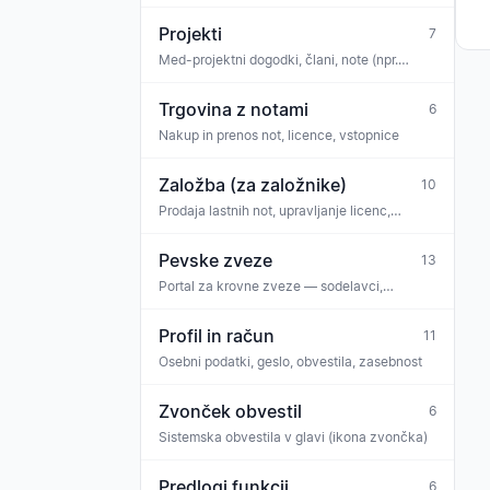
Projekti
7
Med-projektni dogodki, člani, note (npr.
projektni zbor, koncertni cikel)
Trgovina z notami
6
Nakup in prenos not, licence, vstopnice
Založba (za založnike)
10
Prodaja lastnih not, upravljanje licenc,
izplačila, ekipa
Pevske zveze
13
Portal za krovne zveze — sodelavci,
sporočila zveze, zahteve
Profil in račun
11
Osebni podatki, geslo, obvestila, zasebnost
Zvonček obvestil
6
Sistemska obvestila v glavi (ikona zvončka)
Predlogi funkcij
6