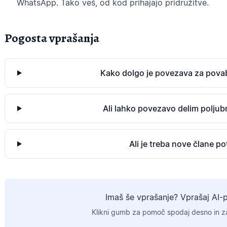
WhatsApp. Tako veš, od kod prihajajo pridružitve.
Pogosta vprašanja
Kako dolgo je povezava za povab
Ali lahko povezavo delim polju
Ali je treba nove člane pot
Imaš še vprašanje? Vprašaj AI-
Klikni gumb za pomoč spodaj desno in za