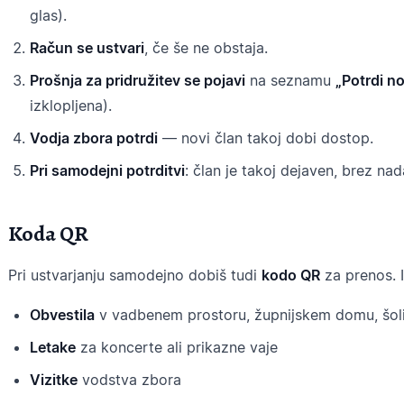
glas).
Račun se ustvari
, če še ne obstaja.
Prošnja za pridružitev se pojavi
na seznamu
„Potrdi n
izklopljena).
Vodja zbora potrdi
— novi član takoj dobi dostop.
Pri samodejni potrditvi
: član je takoj dejaven, brez nad
Koda QR
Pri ustvarjanju samodejno dobiš tudi
kodo QR
za prenos. 
Obvestila
v vadbenem prostoru, župnijskem domu, šol
Letake
za koncerte ali prikazne vaje
Vizitke
vodstva zbora