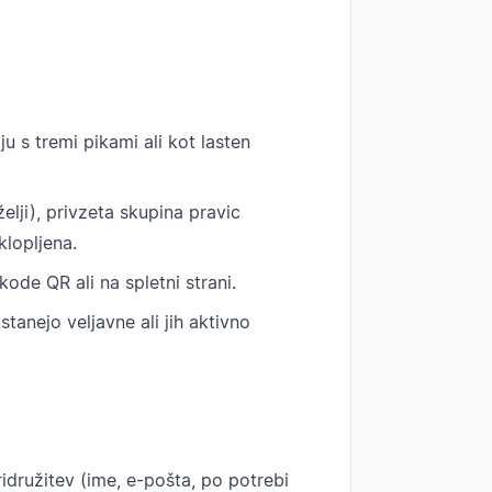
u s tremi pikami ali kot lasten
 želji), privzeta skupina pravic
klopljena.
kode QR ali na spletni strani.
anejo veljavne ali jih aktivno
idružitev (ime, e-pošta, po potrebi