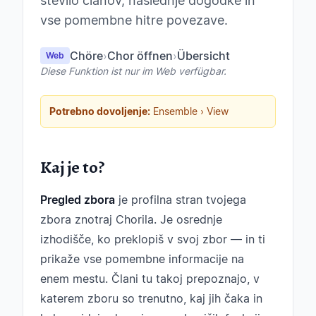
število članov, naslednje dogodke in
vse pomembne hitre povezave.
Chöre
›
Chor öffnen
›
Übersicht
Web
Diese Funktion ist nur im Web verfügbar.
Potrebno dovoljenje:
Ensemble › View
Kaj je to?
Pregled zbora
je profilna stran tvojega
zbora znotraj Chorila. Je osrednje
izhodišče, ko preklopiš v svoj zbor — in ti
prikaže vse pomembne informacije na
enem mestu. Člani tu takoj prepoznajo, v
katerem zboru so trenutno, kaj jih čaka in