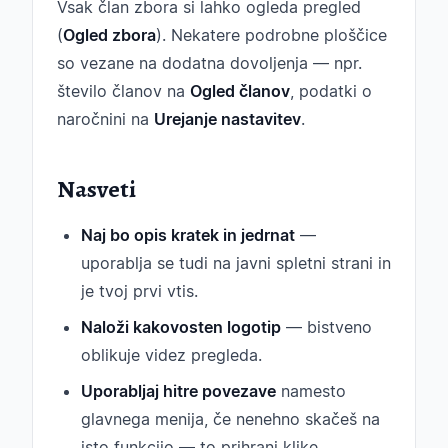
Vsak član zbora si lahko ogleda pregled
(
Ogled zbora
). Nekatere podrobne ploščice
so vezane na dodatna dovoljenja — npr.
število članov na
Ogled članov
, podatki o
naročnini na
Urejanje nastavitev
.
Nasveti
Naj bo opis kratek in jedrnat
—
uporablja se tudi na javni spletni strani in
je tvoj prvi vtis.
Naloži kakovosten logotip
— bistveno
oblikuje videz pregleda.
Uporabljaj hitre povezave
namesto
glavnega menija, če nenehno skačeš na
isto funkcijo — to prihrani klike.