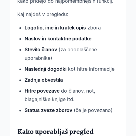
kako pridejo do najpomembnejših funkcij.
Kaj najdeš v pregledu:
Logotip, ime in kratek opis
zbora
Naslov in kontaktne podatke
Število članov
(za pooblaščene
uporabnike)
Naslednji dogodki
kot hitre informacije
Zadnja obvestila
Hitre povezave
do članov, not,
blagajniške knjige itd.
Status zveze zborov
(če je povezano)
Kako uporabljaš pregled