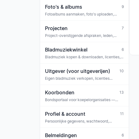
Foto's & albums
9
Fotoalbums aanmaken, foto's uploaden,
bekijken
Projecten
7
Project-overstijgende afspraken, leden,
bladmuziek (bv. projectkoor, concertreeks)
Bladmuziekwinkel
6
Bladmuziek kopen & downloaden, licenties,
tickets
Uitgever (voor uitgeverijen)
10
Eigen bladmuziek verkopen, licenties
beheren, uitbetalingen, team
Koorbonden
13
Bondsportaal voor koepelorganisaties —
medewerkers, bondsmededelingen,
aanvragen
Profiel & account
11
Persoonlijke gegevens, wachtwoord,
meldingen, privacy
Belmeldingen
6