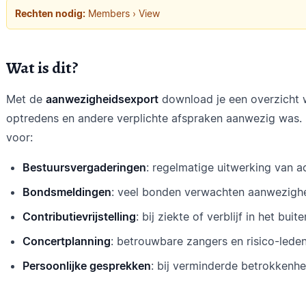
Rechten nodig:
Members › View
Wat is dit?
Met de
aanwezigheidsexport
download je een overzicht wi
optredens en andere verplichte afspraken aanwezig was. De
voor:
Bestuursvergaderingen
: regelmatige uitwerking van ac
Bondsmeldingen
: veel bonden verwachten aanwezighe
Contributievrijstelling
: bij ziekte of verblijf in het bui
Concertplanning
: betrouwbare zangers en risico-lede
Persoonlijke gesprekken
: bij verminderde betrokkenhe