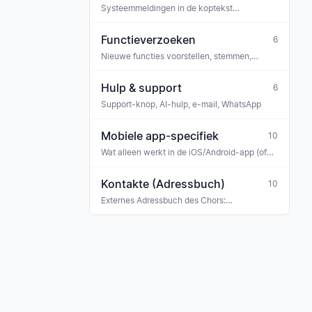
Systeemmeldingen in de koptekst
(belpictogram)
Functieverzoeken
6
Nieuwe functies voorstellen, stemmen,
opmerkingen plaatsen
Hulp & support
6
Support-knop, AI-hulp, e-mail, WhatsApp
Mobiele app-specifiek
10
Wat alleen werkt in de iOS/Android-app (of
anders dan op het web)
Kontakte (Adressbuch)
10
Externes Adressbuch des Chors:
Konzertveranstalter, Sponsoren, Banken,
Versicherungen, Ehrengäste, Gastmusiker —
mit Tag-Klassifikation und Verknüpfung zu
Rechnungen, Buchungen und Terminen.