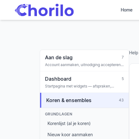
Home
Help
Aan de slag
7
Account aanmaken, uitnodiging accepteren,
eerste koor opzetten, onboarding
Dashboard
5
Startpagina met widgets — afspraken,
mededelingen, taken, jubilea,
betrokkenheidssignalen
Koren & ensembles
43
GRUNDLAGEN
Korenlijst (al je koren)
Nieuw koor aanmaken