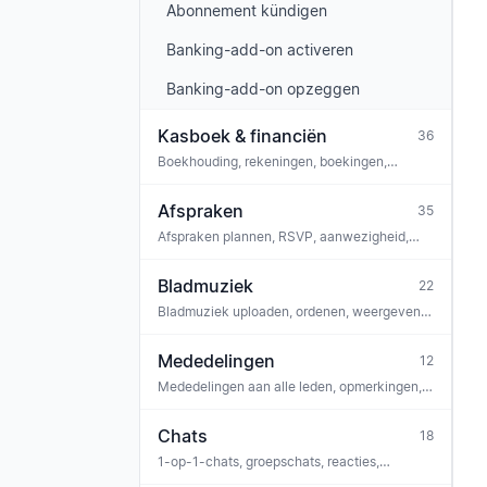
Abonnement kündigen
Banking-add-on activeren
Banking-add-on opzeggen
Kasboek & financiën
36
Boekhouding, rekeningen, boekingen,
donaties, bankkoppeling, compliance, GoBD
Afspraken
35
Afspraken plannen, RSVP, aanwezigheid,
opmerkingen, taken, bladmuziek koppelen,
ticketing, iCal
Bladmuziek
22
Bladmuziek uploaden, ordenen, weergeven,
beluisteren, stemcoach, OMR-herkenning,
licenties
Mededelingen
12
Mededelingen aan alle leden, opmerkingen,
reacties, peilingen, bijlagen, archief
Chats
18
1-op-1-chats, groepschats, reacties,
moderatie