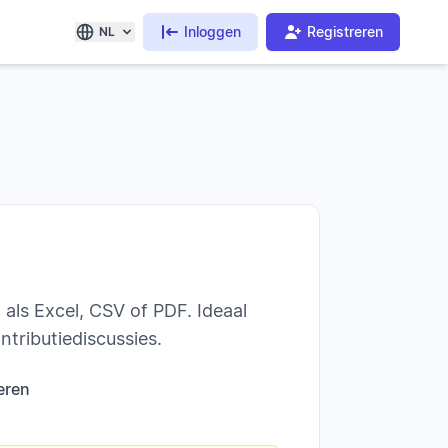
Inloggen
Registreren
NL
als Excel, CSV of PDF. Ideaal
tributiediscussies.
eren