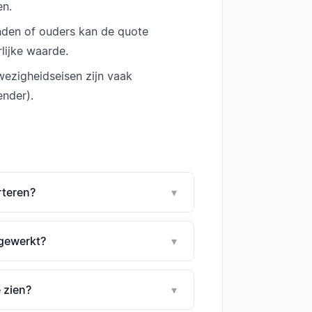
en.
enden of ouders kan de quote
lijke waarde.
ezigheidseisen zijn vaak
ender).
rteren?
▾
gewerkt?
▾
 zien?
▾